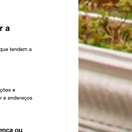
r a 
 que tendem a 
ções e 
or e endereços 
ença ou 