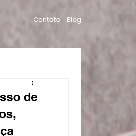
Contato
Blog
sso de
os,
nça