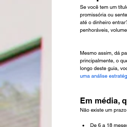
Se você tem um títul
promissória ou sente
até o dinheiro entra
penhoráveis, volume 
Mesmo assim, dá par
principalmente, o q
longo deste guia, v
uma análise estraté
Em média, q
Não existe um prazo
De 6 a 18 meses