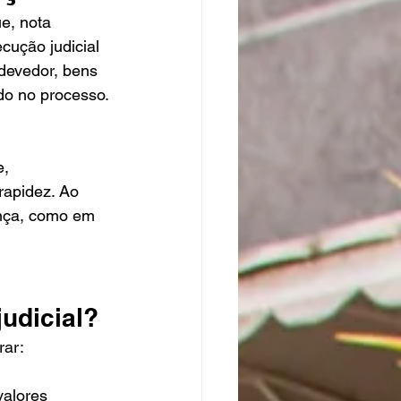
e, nota 
ução judicial 
devedor, bens 
do no processo.
, 
rapidez. Ao 
ença, como em 
udicial?
rar:
alores 