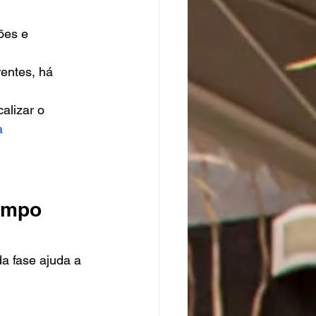
ões e 
entes, há 
alizar o 
a 
empo 
a fase ajuda a 