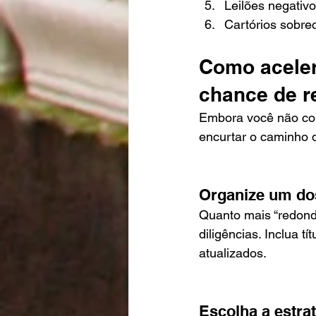
Leilões negativ
Cartórios sobre
Como aceler
chance de r
Embora você não con
encurtar o caminho d
Organize um dos
Quanto mais “redond
diligências. Inclua 
atualizados.
Escolha a estra