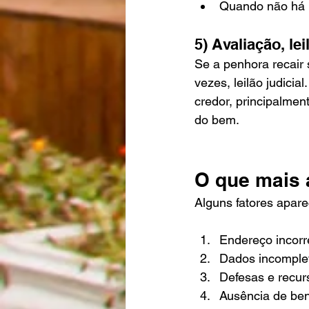
Quando não há b
5) Avaliação, l
Se a penhora recair 
vezes, leilão judicia
credor, principalmen
do bem.
O que mais 
Alguns fatores apar
Endereço incorre
Dados incomplet
Defesas e recur
Ausência de ben