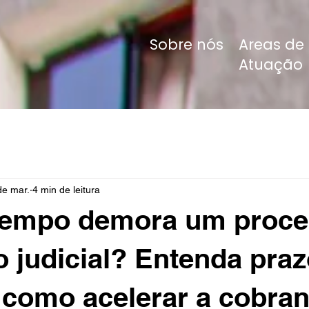
Sobre nós
Areas de
Atuação
de mar.
4 min de leitura
tempo demora um proce
 judicial? Entenda praz
 como acelerar a cobra