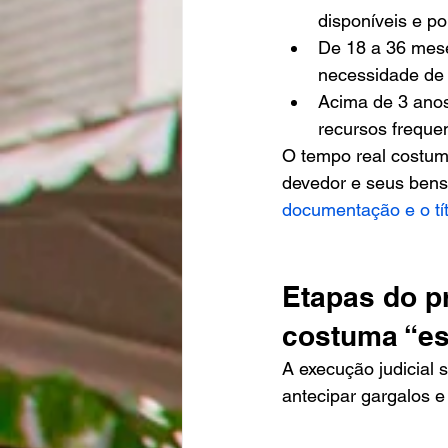
disponíveis e po
De 18 a 36 mese
necessidade de 
Acima de 3 anos:
recursos frequen
O tempo real costuma
devedor e seus bens. 
documentação e o tít
Etapas do p
costuma “es
A execução judicial 
antecipar gargalos 