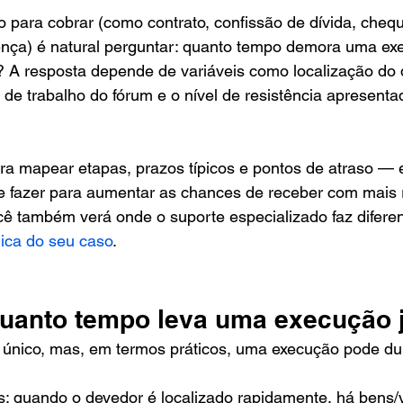
o para cobrar (como contrato, confissão de dívida, chequ
nça) é natural perguntar: quanto tempo demora uma exec
r? A resposta depende de variáveis como localização do 
de trabalho do fórum e o nível de resistência apresenta
a mapear etapas, prazos típicos e pontos de atraso — e
ue fazer para aumentar as chances de receber com mais 
ocê também verá onde o suporte especializado faz difer
gica do seu caso
.
uanto tempo leva uma execução j
 único, mas, em termos práticos, uma execução pode du
: quando o devedor é localizado rapidamente, há bens/v