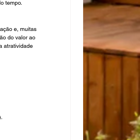
do tempo.
iação e, muitas 
ão do valor ao 
 atratividade 
.