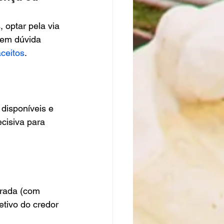
 optar pela via 
tem dúvida 
aceitos
.
disponíveis e 
cisiva para 
urada (com 
etivo do credor 