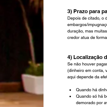
3) Prazo para p
Depois de citado, o 
embargos/impugnaçõ
duração, mas muita
credor atua de forma
4) Localização 
Se não houver pagam
(dinheiro em conta, v
aqui depende da efet
Quando há dinhe
Quando só há be
demorado por av