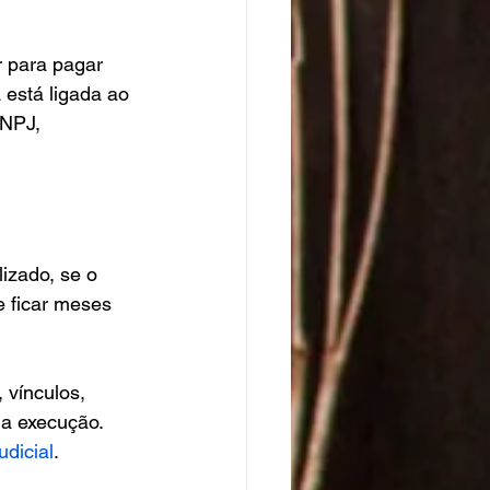
r para pagar 
 está ligada ao 
NPJ, 
izado, se o 
e ficar meses 
 vínculos, 
a execução. 
udicial
.