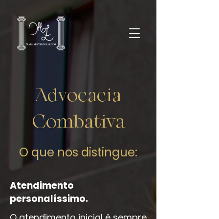
Advocacia
Combativa
O que nos distingue:
Atendimento
personalíssimo.
O atendimento inicial é sempre