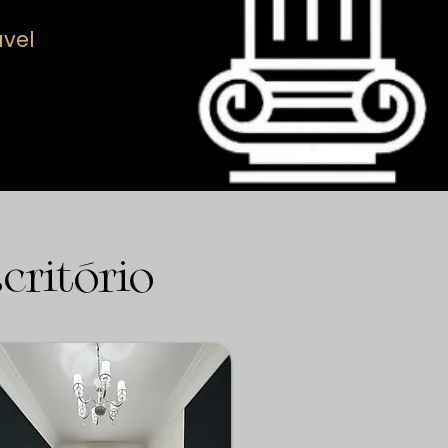
ável
.
critório