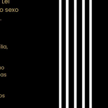
 Lei
o sexo
.
ia,
ão
 as
os