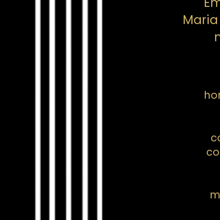
Em 
Maria
ho
c
co
m