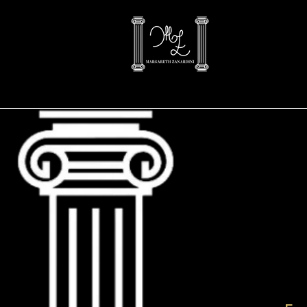
Advogada em Curitiba
advogada curitiba
Advocacia direito hom
escritório de advocacia em Curitiba