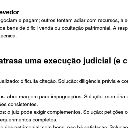
devedor
gociam e pagam; outros tentam adiar com recursos, al
de bens de difícil venda ou ocultação patrimonial. A res
técnica.
atrasa uma execução judicial (e 
lizado: dificulta citação. Solução: diligência prévia e c
os: abre margem para impugnações. Solução: memória 
ções consistentes.
s: o juiz pode exigir complementos. Solução: petições o
requerimentos completos.
uisa patrimonial: sem bens, não há satisfação. Solução: 