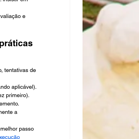
valiação e 
práticas
, tentativas de 
ndo aplicável).
ez primeiro).
lemento.
mente a 
 melhor passo 
execução 