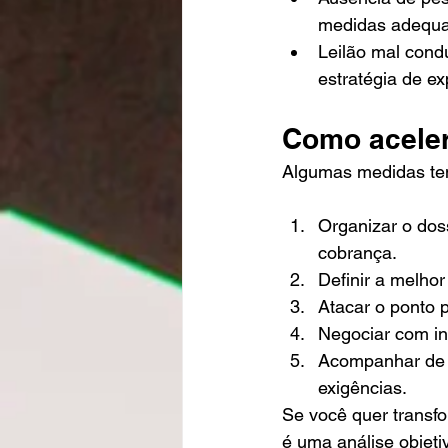
medidas adequa
Leilão mal condu
estratégia de e
Como aceler
Algumas medidas ten
Organizar o doss
cobrança.
Definir a melhor
Atacar o ponto p
Negociar com in
Acompanhar de p
exigências.
Se você quer transf
é uma análise objeti