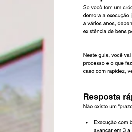
Se você tem um crédi
demora a execução ju
a vários anos, depen
existência de bens p
Neste guia, você vai
processo e o que faz
caso com rapidez, ve
Resposta rá
Não existe um “prazo
Execução com ben
avançar em 3 a 