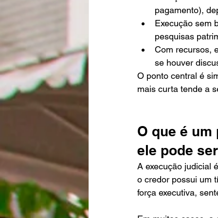
pagamento), de
Execução sem be
pesquisas patrim
Com recursos, e
se houver discus
O ponto central é si
mais curta tende a s
O que é um 
ele pode ser
A execução judicial
o credor possui um t
força executiva, sen