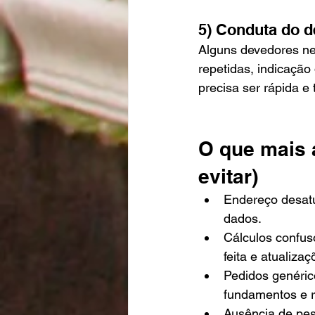
5) Conduta do 
Alguns devedores ne
repetidas, indicação 
precisa ser rápida e 
O que mais 
evitar)
Endereço desatua
dados.
Cálculos confus
feita e atualiza
Pedidos genérico
fundamentos e 
Ausência de pesq