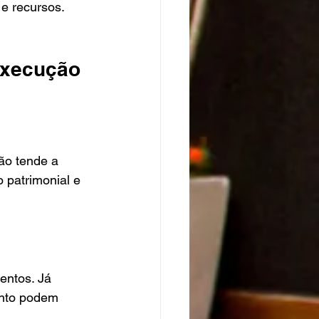
 e recursos.
execução 
ão tende a 
 patrimonial e 
entos. Já 
ento podem 