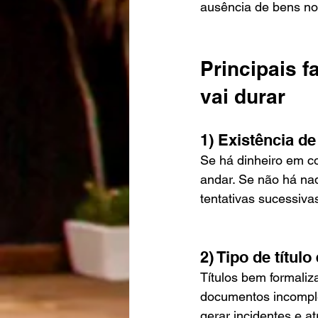
ausência de bens no 
Principais 
vai durar
1) Existência d
Se há dinheiro em c
andar. Se não há nad
tentativas sucessiva
2) Tipo de títul
Títulos bem formali
documentos incomple
gerar incidentes e at