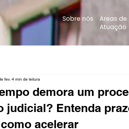
Sobre nós
Areas de
Atuação
e fev.
4 min de leitura
tempo demora um proce
 judicial? Entenda praz
 como acelerar