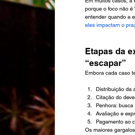
Em muitos casos, a 
porque o foco não é “
entender quando a e
eles impactam o pra
Etapas da e
“escapar”
Embora cada caso te
Distribuição da 
Citação do deve
Penhora: busca e
Avaliação e expro
Pagamento ao cr
Os maiores gargalos 