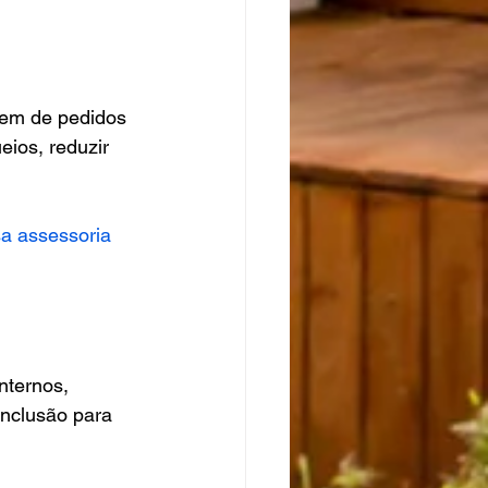
em de pedidos 
ios, reduzir 
a assessoria 
nternos, 
onclusão para 