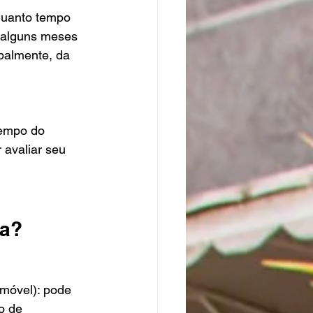
quanto tempo 
e alguns meses 
palmente, da 
tempo do 
 avaliar seu 
va?
imóvel): pode 
o de 