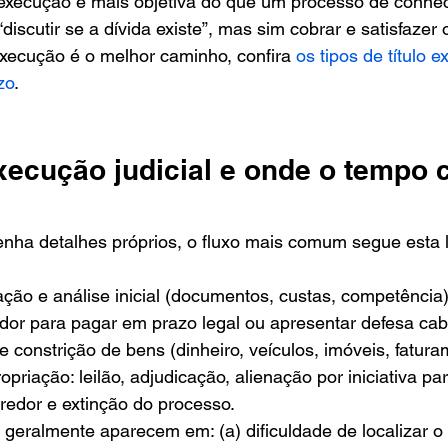
execução é mais objetiva do que um processo de conhec
discutir se a dívida existe”, mas sim cobrar e satisfazer o
xecução é o melhor caminho, confira 
os tipos de título 
zo
.
xecução judicial e onde o tempo 
nha detalhes próprios, o fluxo mais comum segue esta l
ação e análise inicial (documentos, custas, competência)
dor para pagar em prazo legal ou apresentar defesa cabí
 constrição de bens (dinheiro, veículos, imóveis, faturam
priação: leilão, adjudicação, alienação por iniciativa part
edor e extinção do processo.
geralmente aparecem em: (a) dificuldade de localizar o 