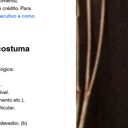
imento, 
 crédito. Para 
executivo e como 
costuma 
ógica:
.
vel.
ento etc.).
icular.
devedor, (b) 