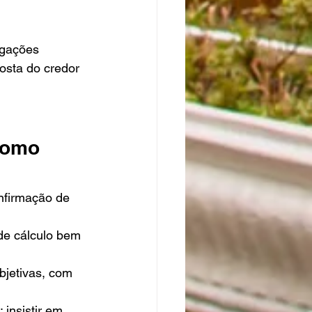
egações 
posta do credor 
como 
onfirmação de 
de cálculo bem 
bjetivas, com 
insistir em 