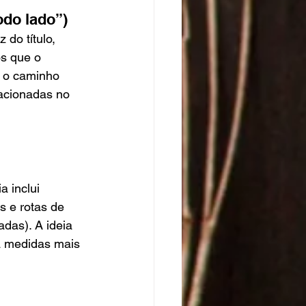
odo lado”)
do título, 
os que o 
e o caminho 
 acionadas no 
 inclui 
s e rotas de 
das). A ideia 
a medidas mais 