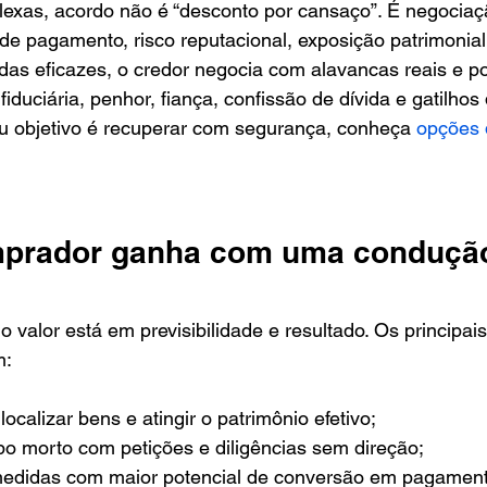
xas, acordo não é “desconto por cansaço”. É negocia
de pagamento, risco reputacional, exposição patrimonial
as eficazes, o credor negocia com alavancas reais e po
fiduciária, penhor, fiança, confissão de dívida e gatilho
eu objetivo é recuperar com segurança, conheça 
opções 
mprador ganha com uma conduçã
?
o valor está em previsibilidade e resultado. Os principai
m:
ocalizar bens e atingir o patrimônio efetivo;
o morto com petições e diligências sem direção;
medidas com maior potencial de conversão em pagament