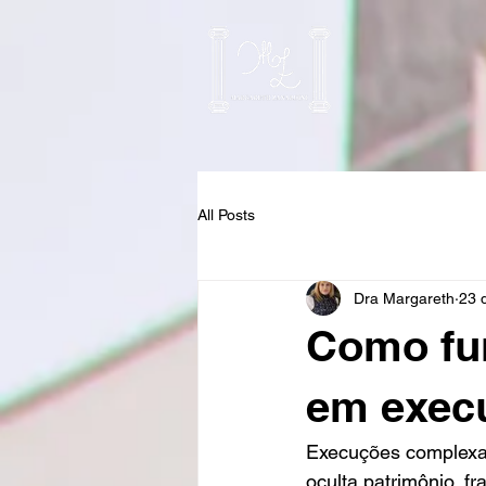
All Posts
Dra Margareth
23 
Como fun
em exec
Execuções complexas
oculta patrimônio, f