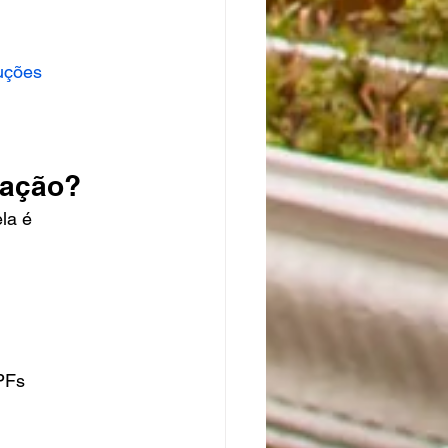
uções 
uação?
la é 
PFs 