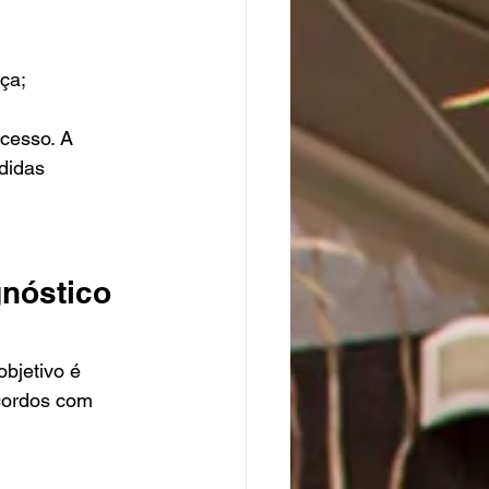
ça;
cesso. A 
didas 
nóstico 
bjetivo é 
cordos com 