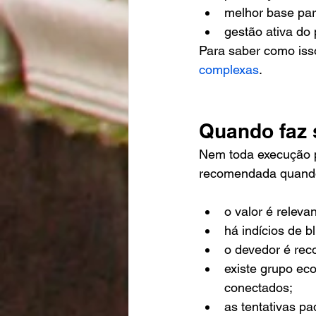
melhor base par
gestão ativa do
Para saber como isso
complexas
.
Quando faz 
Nem toda execução pr
recomendada quand
o valor é relevan
há indícios de b
o devedor é reco
existe grupo ec
conectados;
as tentativas pa