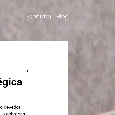
Contato
Blog
égica
o devedor 
, a cobrança 