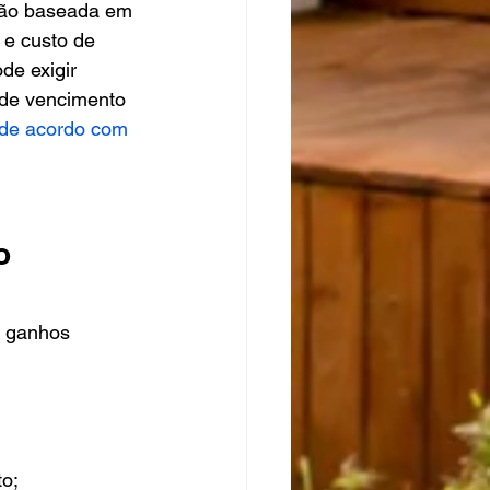
ção baseada em 
 e custo de 
de exigir 
s de vencimento 
de acordo com 
o 
s ganhos 
o;