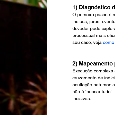
1) Diagnóstico d
O primeiro passo é m
índices, juros, event
devedor pode explor
processual mais efic
seu caso, veja 
como 
2) Mapeamento p
Execução complexa é,
cruzamento de indíci
ocultação patrimonia
não é “buscar tudo”,
incisivas.