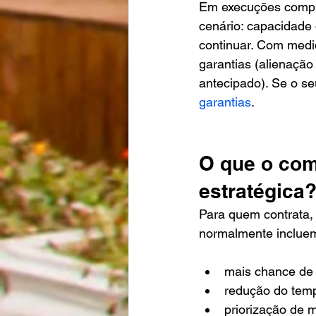
Em execuções comple
cenário: capacidade 
continuar. Com medid
garantias (alienação 
antecipado). Se o s
garantias
.
O que o co
estratégica
Para quem contrata, 
normalmente inclue
mais chance de l
redução do temp
priorização de 