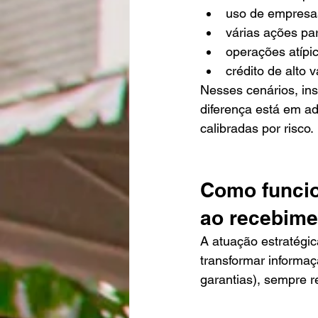
uso de empresas
várias ações par
operações atípi
crédito de alto 
Nesses cenários, ins
diferença está em a
calibradas por risco.
Como funcio
ao recebime
A atuação estratégi
transformar informaç
garantias), sempre re