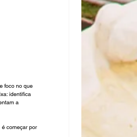
e foco no que 
a: identifica 
entam a 
l é começar por 