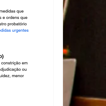
 medidas que 
s e ordens que 
tro probatório 
didas urgentes 
o)
 constrição em 
adjudicação ou 
quidez, menor 