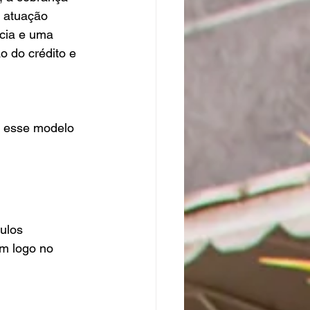
A atuação 
ncia e uma 
 do crédito e 
o esse modelo 
ulos 
em logo no 