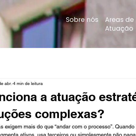
Sobre nós
Areas de
Atuação
de abr.
4 min de leitura
ciona a atuação estrat
uções complexas?
 exigem mais do que “andar com o processo”. Quando 
ragmenta ativos, usa terceiros ou simplesmente não paga