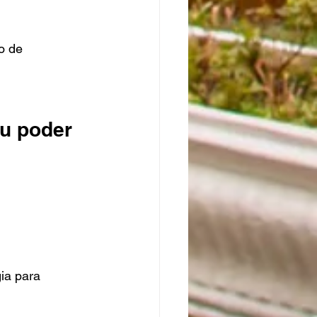
o de 
u poder 
ia para 