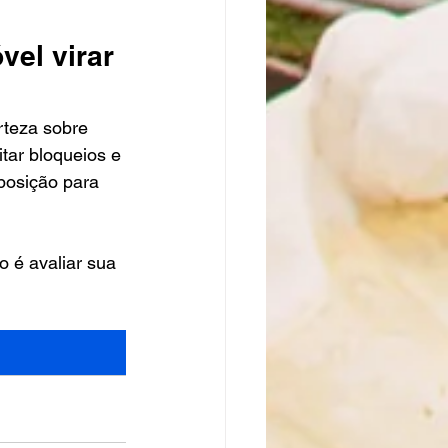
el virar 
rteza sobre 
tar bloqueios e 
 posição para 
 é avaliar sua 