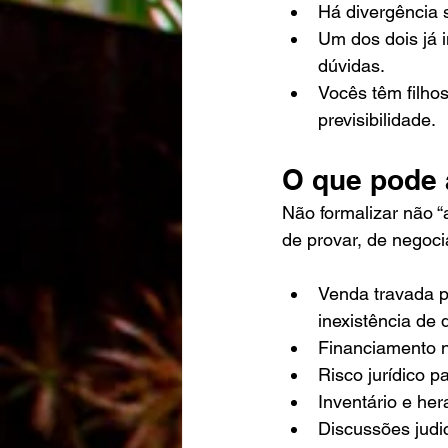
Há divergência s
Um dos dois já i
dúvidas.
Vocês têm filho
previsibilidade.
O que pode 
Não formalizar não “a
de provar, de negoci
Venda travada p
inexistência de d
Financiamento ne
Risco jurídico p
Inventário e he
Discussões judi