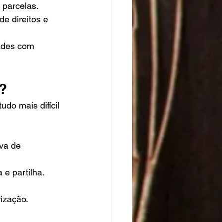
 parcelas.
e direitos e 
ades com 
?
udo mais difícil 
va de 
 e partilha.
ização.