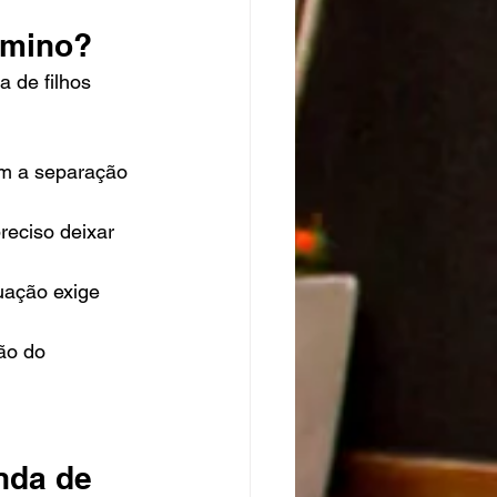
rmino?
 de filhos 
m a separação 
reciso deixar 
uação exige 
ão do 
nda de 