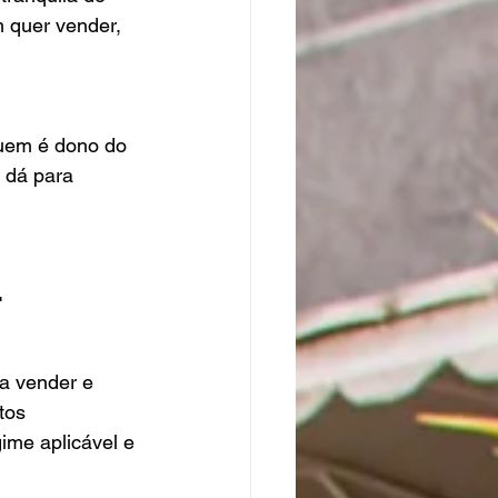
 quer vender, 
quem é dono do 
 dá para 
 
a vender e 
tos 
ime aplicável e 