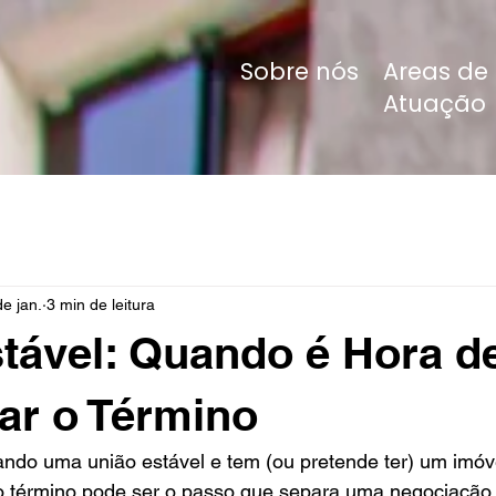
Sobre nós
Areas de
Atuação
de jan.
3 min de leitura
tável: Quando é Hora d
ar o Término
ando uma união estável e tem (ou pretende ter) um imóv
 o término pode ser o passo que separa uma negociação 