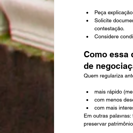
Peça explicação 
Solicite docume
contestação.
Considere condi
Como essa d
de negocia
Quem regulariza ant
mais rápido (me
com menos desco
com mais intere
Em outras palavras: f
preservar patrimônio