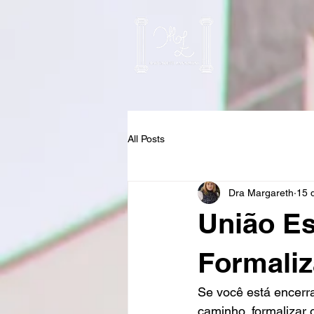
All Posts
Dra Margareth
15 
União Es
Formaliz
Se você está encerr
caminho, formalizar