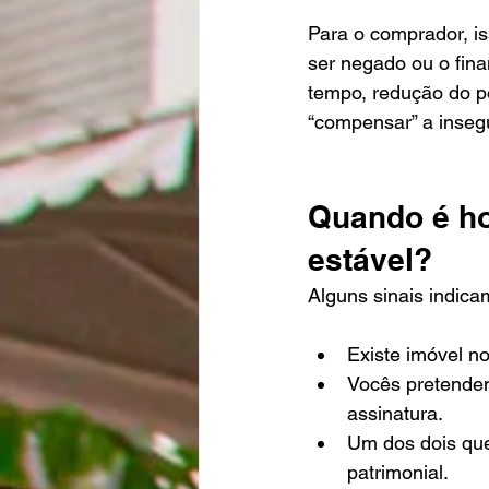
Para o comprador, is
ser negado ou o fina
tempo, redução do p
“compensar” a inseg
Quando é ho
estável?
Alguns sinais indica
Existe imóvel n
Vocês pretendem
assinatura.
Um dos dois que
patrimonial.