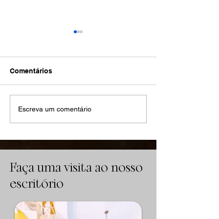
Comentários
Quanto tempo dura uma
Quanto tempo 
Escreva um comentário
execução trabalhista na
durar uma exe
prática? Prazos reais e
sem estratégia
como acelerar
Faça uma visita ao nosso
escritório