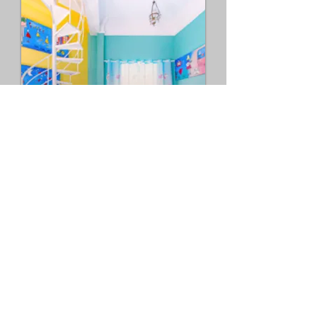
Espaço Kids
Nosso lema é preservar as
crianças e por isto temos um
espaço lúdico para as crianças