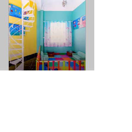
Espaço Kids
Nosso lema é preservar as
crianças e por isto temos um
espaço lúdico para as crianças
brincarem enquanto fazemos o