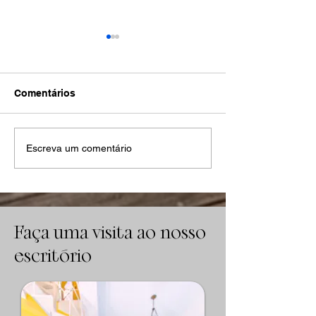
Comentários
Quanto tempo dura uma
Quanto tempo 
Escreva um comentário
execução trabalhista na
durar uma exe
prática? Prazos reais e
sem estratégia
como acelerar
Faça uma visita ao nosso
escritório