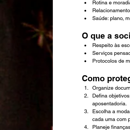
Rotina e moradi
Relacionamentos
Saúde: plano, m
O que a soc
Respeito às esco
Serviços pensad
Protocolos de m
Como proteg
Organize documen
Defina objetivos
aposentadoria.
Escolha a modali
cada uma com pr
Planeje finanças