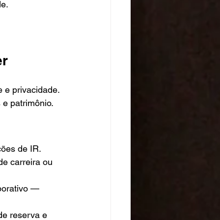
de.
er
 e privacidade.
 e patrimônio.
ções de IR.
de carreira ou 
borativo — 
de reserva e 