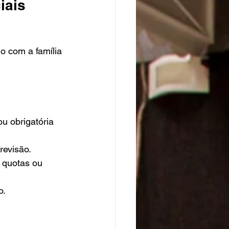
iais
o com a família 
u obrigatória 
revisão.
 quotas ou 
o.