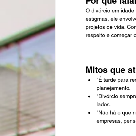
Por que fala
O divórcio em idade
estigmas, ele envol
projetos de vida. Co
respeito e começar 
Mitos que a
"É tarde para r
planejamento.
"Divórcio sempr
lados.
"Não há o que n
empresas, pens