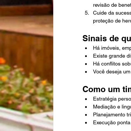
revisão de benef
Cuide da sucess
proteção de her
Sinais de qu
Há imóveis, emp
Existe grande di
Há conflitos so
Você deseja um 
Como um tim
Estratégia pers
Mediação e ling
Planejamento tri
Execução ponta a