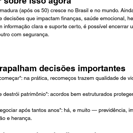
r sobre isso agora
 madura (após os 50) cresce no Brasil e no mundo. Aind
ve decisões que impactam finanças, saúde emocional, he
m informação clara e suporte certo, é possível encerrar 
outro com segurança.
trapalham decisões importantes
ecomeçar": na prática, recomeços trazem qualidade de v
e destrói patrimônio": acordos bem estruturados proteg
egociar após tantos anos": há, e muito — previdência, im
ão e herança.