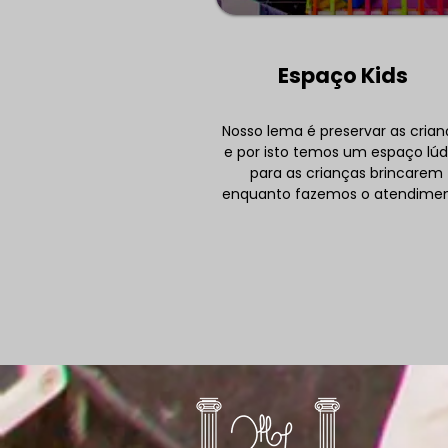
Quando o bloqueio via
Espaço Kids
SISBAJUD pode ser
aplicado? Entenda e aja
rápido
Nosso lema é preservar as cria
e por isto temos um espaço lúd
para as crianças brincarem
enquanto fazemos o atendimen