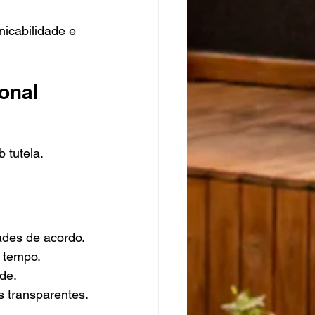
icabilidade e 
ional
 tutela.
ades de acordo.
 tempo.
de.
s transparentes.