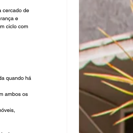
a cercado de 
rança e 
um ciclo com 
ida quando há 
em ambos os 
óveis, 