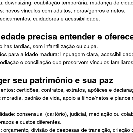
a: downsizing, coabitação temporária, mudança de cida
: novos vínculos com adultos, noras/genros e netos.
edicamentos, cuidadores e acessibilidade.
iedade precisa entender e oferec
lhas tardias, sem infantilização ou culpa.
os para a idade madura: linguagem clara, acessibilidade
ediação e conciliação que preservem vínculos familiares
er seu patrimônio e sua paz
tos: certidões, contratos, extratos, apólices e declara
: moradia, padrão de vida, apoio a filhos/netos e planos 
dade: consensual (cartório), judicial, mediação ou cola
azos e custos diferentes.
: orçamento, divisão de despesas de transição, criação 