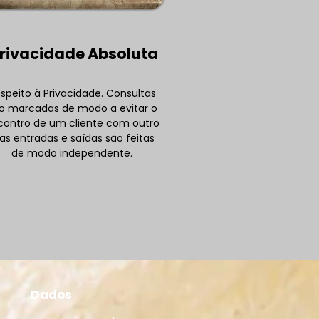
to tempo pode durar
rivacidade Absoluta
 execução sem
atégia?
speito à Privacidade. Consultas
o marcadas de modo a evitar o
contro de um cliente com outro
as entradas e saídas são feitas
de modo independente.
Dados