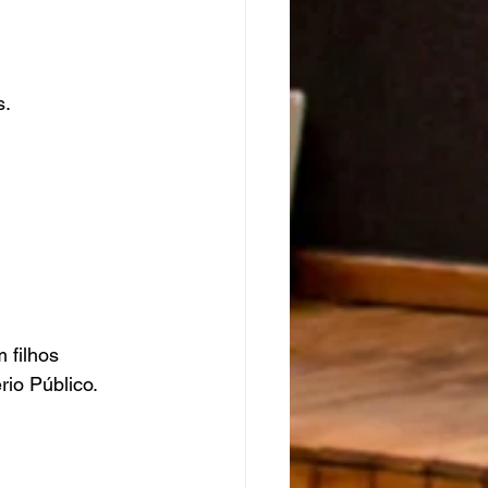
s.
 filhos 
rio Público.