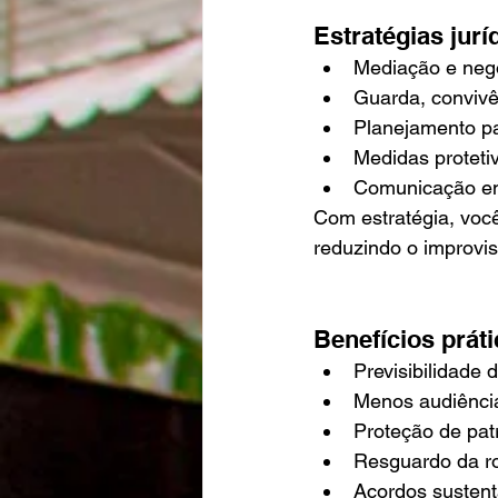
Estratégias jur
Mediação e nego
Guarda, convivê
Planejamento pat
Medidas protetiv
Comunicação ent
Com estratégia, voc
reduzindo o improvis
Benefícios prát
Previsibilidade 
Menos audiência
Proteção de pat
Resguardo da ro
Acordos sustentá