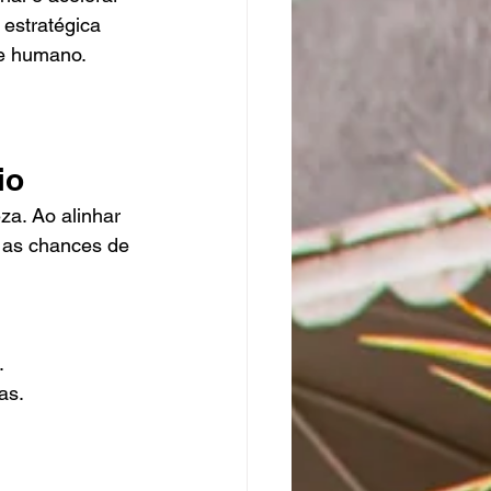
estratégica 
 e humano.
io
za. Ao alinhar 
 as chances de 
.
as.