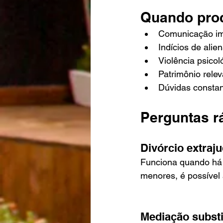
Quando pro
Comunicação imp
Indícios de alie
Violência psicoló
Patrimônio relev
Dúvidas constan
Perguntas r
Divórcio extraju
Funciona quando há 
menores, é possível a
Mediação subst