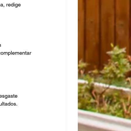
a, redige 
m 
r complementar 
esgaste 
ultados.