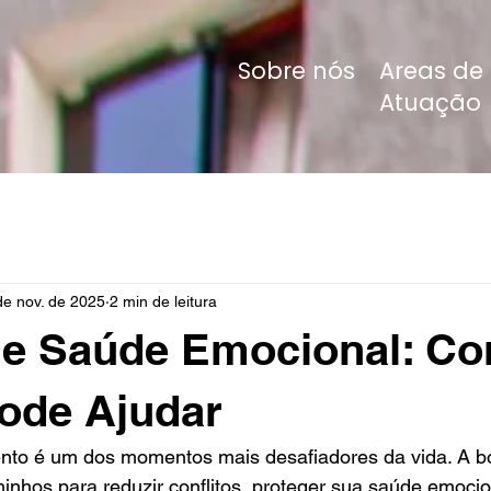
Sobre nós
Areas de
Atuação
de nov. de 2025
2 min de leitura
 e Saúde Emocional: C
Pode Ajudar
to é um dos momentos mais desafiadores da vida. A boa
minhos para reduzir conflitos, proteger sua saúde emocio