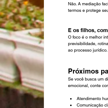
Não. A mediação faci
termos e protege seu
E os filhos, co
O foco é o melhor in
previsibilidade, roti
ao processo jurídico.
Próximos p
Se você busca um di
emocional, conte com
Atendimento hum
Comunicação cla