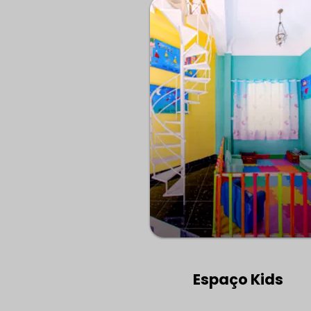
Comentários
Escreva um comentário
Quando o bloqueio via
Espaço Kids
SISBAJUD pode ser
aplicado? Entenda e aja
rápido