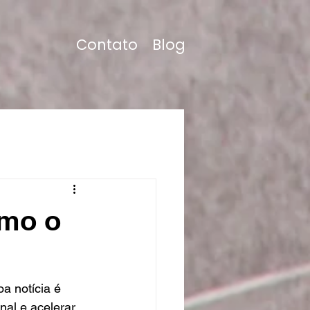
Contato
Blog
omo o
 notícia é 
nal e acelerar 