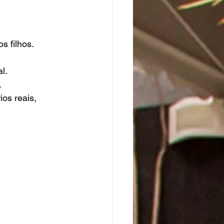
s filhos.
l.
.
os reais, 