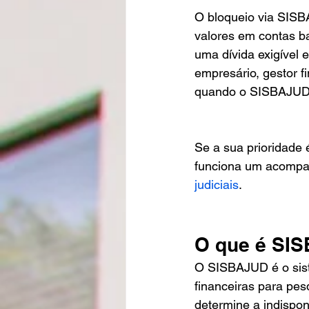
O bloqueio via SISBA
valores em contas ba
uma dívida exigível 
empresário, gestor f
quando o SISBAJUD p
Se a sua prioridade 
funciona um acompan
judiciais
.
O que é SIS
O SISBAJUD é o siste
financeiras para pesq
determine a indispon