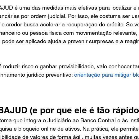
JUD é uma das medidas mais efetivas para localizar e re
ncárias por ordem judicial. Por isso, ele costuma ser u
e o credor busca acelerar a recuperação do crédito. Se v
inanceiro ou pessoa física com movimentação relevante,
ode ser aplicado ajuda a prevenir surpresas e a reagir
é reduzir risco e ganhar previsibilidade, vale conhecer
hamento jurídico preventivo: 
orientação para mitigar bl
BAJUD (e por que ele é tão rápido
ma que integra o Judiciário ao Banco Central e às insti
uisa e bloqueio online de ativos. Na prática, ele permite
ibilidade de valores de forma ágil, muitas vezes antes q