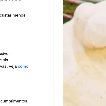
 custar menos 
sível;
iais.
vas, veja 
como 
 cumprimentos 