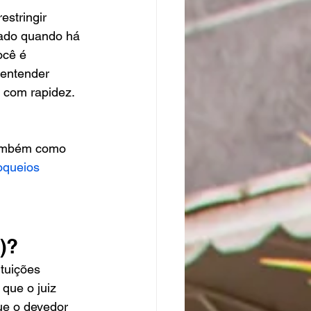
stringir 
sado quando há 
ocê é 
 entender 
 com rapidez.
 também como 
oqueios 
)?
tuições 
 que o juiz 
ue o devedor 