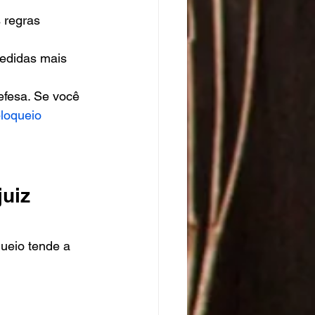
 regras 
edidas mais 
efesa. Se você 
bloqueio 
uiz 
ueio tende a 