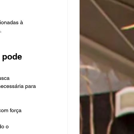
cionadas à 
.
 pode 
usca 
necessária para 
com força 
do o 