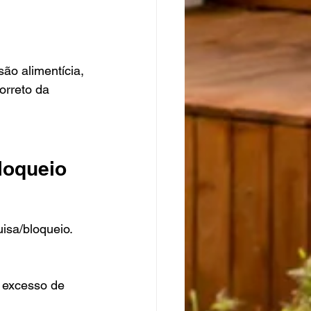
ão alimentícia, 
orreto da 
loqueio
isa/bloqueio.
 excesso de 