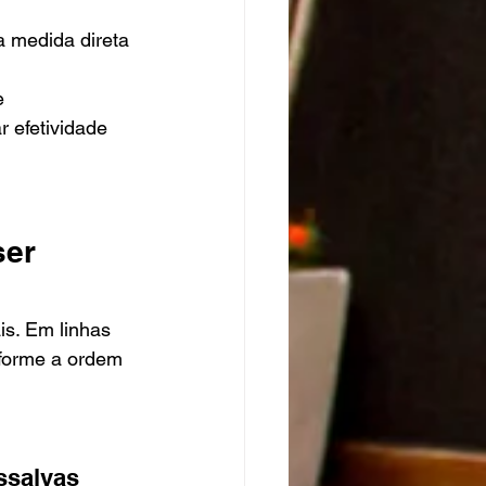
a medida direta 
e 
 efetividade 
er 
s. Em linhas 
nforme a ordem 
ssalvas