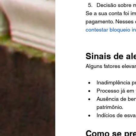
Decisão sobre m
Se a sua conta foi i
pagamento. Nesses ca
contestar bloqueio i
Sinais de al
Alguns fatores eleva
Inadimplência pr
Processo já em 
Ausência de bens
patrimônio.
Indícios de esv
Como se pre