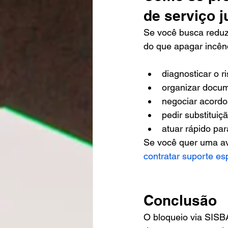
de serviço j
Se você busca reduzi
do que apagar incênd
diagnosticar o r
organizar docu
negociar acordo
pedir substitui
atuar rápido par
Se você quer uma ava
contratar suporte es
Conclusão
O bloqueio via SISB