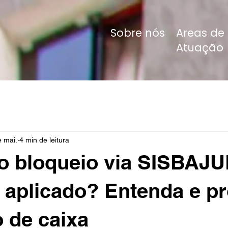
Sobre nós
Areas de
Atuação
e mai.
4 min de leitura
o bloqueio via SISBAJ
 aplicado? Entenda e pr
o de caixa