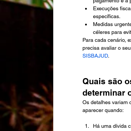
pagamento e a 
Execuções fiscai
específicas.
Medidas urgent
céleres para evi
Para cada cenário, e
precisa avaliar o se
SISBAJUD
.
Quais são o
determinar 
Os detalhes variam c
aparecer quando:
Há uma dívida ce