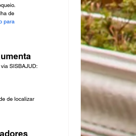
oqueio.
lha de 
o para 
 aumenta
io via SISBAJUD:
e de localizar 
radores 