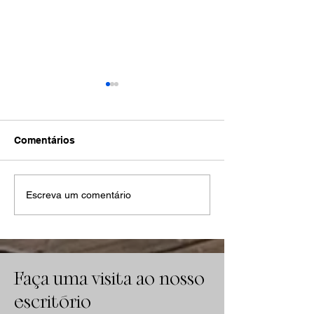
Comentários
Quanto tempo dura uma
Quanto tempo 
Escreva um comentário
execução trabalhista na
durar uma exe
prática? Prazos reais e
sem estratégia
como acelerar
Faça uma visita ao nosso
escritório