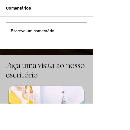
Comentários
Quanto tempo dura uma
Quanto tempo 
Escreva um comentário
execução trabalhista na
durar uma exe
prática? Prazos reais e
sem estratégia
como acelerar
Faça uma visita ao nosso
escritório