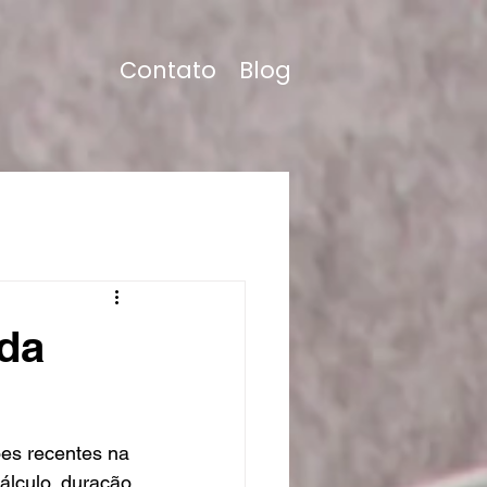
Contato
Blog
da
es recentes na 
álculo, duração 