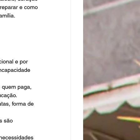
preparar e como 
mília.
ional e por 
incapacidade 
e quem paga, 
ucação.
atas, forma de 
s são 
necessidades 