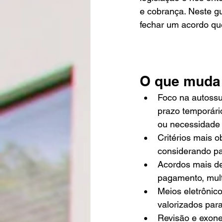
e cobrança. Neste g
fechar um acordo que
O que muda 
Foco na autossuf
prazo temporári
ou necessidade
Critérios mais 
considerando pa
Acordos mais det
pagamento, mult
Meios eletrônico
valorizados par
Revisão e exone