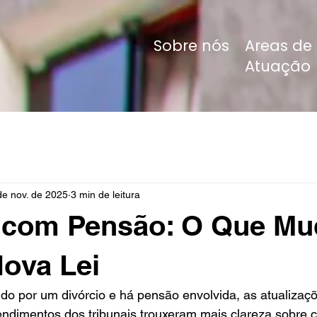
Sobre nós
Areas de
Atuação
de nov. de 2025
3 min de leitura
o com Pensão: O Que Mu
ova Lei
o por um divórcio e há pensão envolvida, as atualizaçõ
endimentos dos tribunais trouxeram mais clareza sobre c