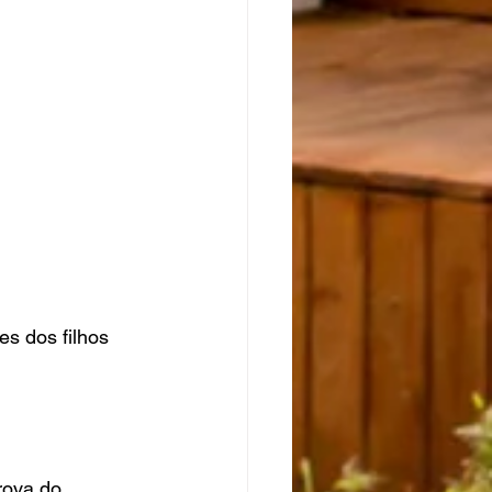
s dos filhos 
rova do 