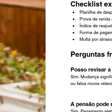
Checklist e
Planilha de desp
Prova de renda 
Índice de reajus
Forma de pagam
Multa por atras
Perguntas f
Posso revisar a
Sim. Mudança signifi
ou fatos novos releva
A pensão pode s
Sim. Pagamento eletr