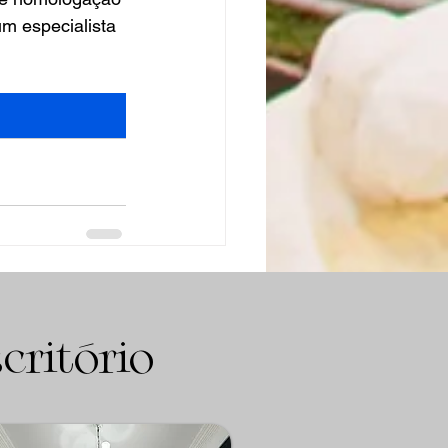
m especialista 
Ver tudo
critório