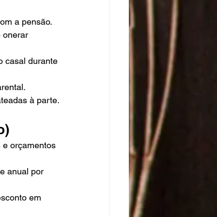
com a pensão.
 onerar 
o casal durante 
rental.
teadas à parte.
o)
s e orçamentos 
e anual por 
desconto em 