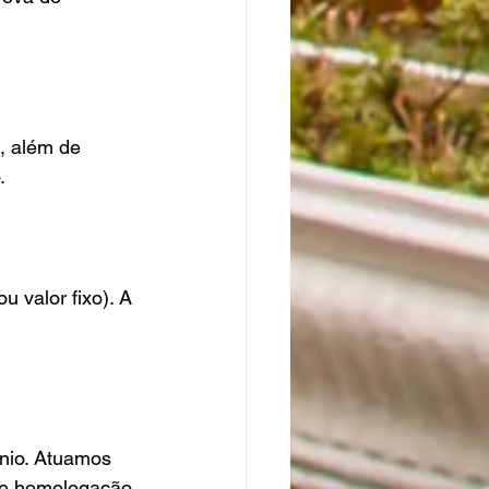
, além de 
.
 valor fixo). A 
ônio. Atuamos 
s e homologação 