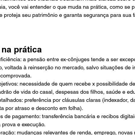
uia, você vai entender o que muda na prática, como se 
 proteja seu patrimônio e garanta segurança para sua fa
na prática
iciência: a pensão entre ex-cônjuges tende a ser excepc
o, voltada à reinserção no mercado, salvo situações de 
 comprovada.
objetivos: necessidade de quem recebe x possibilidade d
drão de vida do casal, despesas dos filhos, saúde e ed
alhados: preferência por cláusulas claras (indexador, d
a por atraso e desconto em folha).
s de pagamento: transferência bancária e recibos digitai
a prova e execução.
ração: mudanças relevantes de renda, emprego, novas 