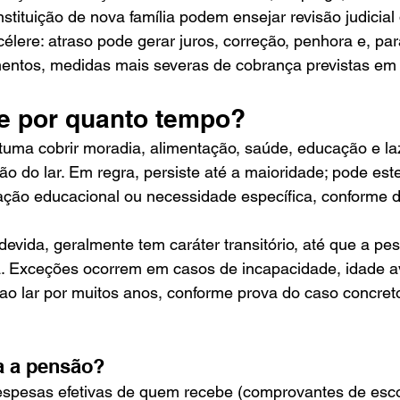
nstituição de nova família podem ensejar revisão judicial 
lere: atraso pode gerar juros, correção, penhora e, par
mentos, medidas mais severas de cobrança previstas em l
e por quanto tempo?
tuma cobrir moradia, alimentação, saúde, educação e la
ão do lar. Em regra, persiste até a maioridade; pode est
ção educacional ou necessidade específica, conforme de
evida, geralmente tem caráter transitório, até que a pe
a. Exceções ocorrem em casos de incapacidade, idade 
ao lar por muitos anos, conforme prova do caso concret
a a pensão?
spesas efetivas de quem recebe (comprovantes de esco