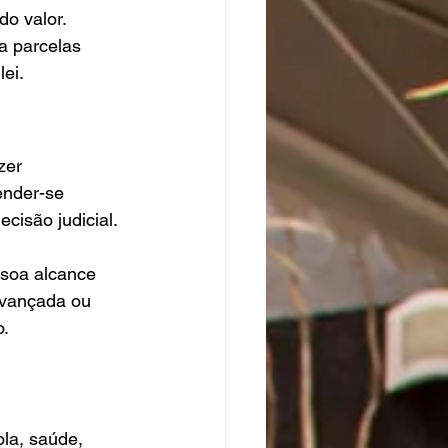
do valor.
a parcelas 
ei.
zer 
ender-se 
cisão judicial.
ssoa alcance 
avançada ou 
o.
la, saúde, 