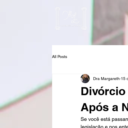
All Posts
Dra Margareth
15 
Divórci
Após a N
Se você está passand
legislação e nos ent