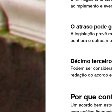
adimplemento e even
O atraso pode g
A legislação prevê 
penhora e outras med
Décimo terceiro
Podem ser considerad
redação do acordo e 
Por que con
Um acordo bem estrut
com análise finance