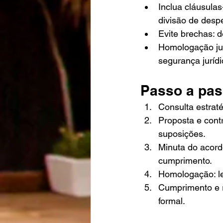
Inclua cláusulas
divisão de despe
Evite brechas: d
Homologação jud
segurança jurídi
Passo a pas
Consulta estraté
Proposta e con
suposições.
Minuta do acord
cumprimento.
Homologação: lev
Cumprimento e r
formal.