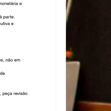
monetária e 
à parte.
utiva e 
s, não em 
 de 
 peça revisão 