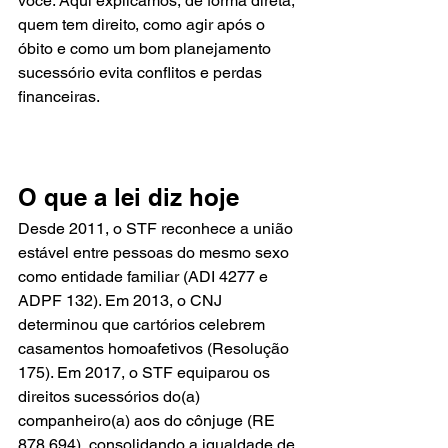
você. Aqui explicamos, de forma direta, 
quem tem direito, como agir após o 
óbito e como um bom planejamento 
sucessório evita conflitos e perdas 
financeiras.
O que a lei diz hoje
Desde 2011, o STF reconhece a união 
estável entre pessoas do mesmo sexo 
como entidade familiar (ADI 4277 e 
ADPF 132). Em 2013, o CNJ 
determinou que cartórios celebrem 
casamentos homoafetivos (Resolução 
175). Em 2017, o STF equiparou os 
direitos sucessórios do(a) 
companheiro(a) aos do cônjuge (RE 
878.694), consolidando a igualdade de 